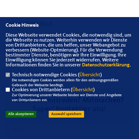
GESCHÄFTSSTELLE
Cookie Hinweis
Diese Webseite verwendet Cookies, die notwendig sind, um
die Webseite zu nutzen. Weiterhin verwenden wir Dienste
Geschäftsstelle
von Drittanbietern, die uns helfen, unser Webangebot zu
Heinrich-Rau-Str. 31
verbessern (Website-Optmierung). Für die Verwendung
bestimmter Dienste, benötigen wir Ihre Einwilligung. Ihre
16816 Neuruppin
Einwilligung können Sie jederzeit widerrufen. Weitere
Informationen finden Sie in unserer
Datenschutzerklärung
.
Technisch notwendige Cookies (
Übersicht
)
Die notwendigen Cookies werden allein für den ordnungsgemäßen
Gebrauch der Webseite benötigt.
Cookies von Drittanbietern (
Übersicht
)
Zur Optimierung unserer Webseite binden wir Dienste und Angebote
Du willst mitreden? Mitmachen?
von Drittanbietern ein.
Super! Kontaktier uns!
Alle akzeptieren
Auswahl speichern