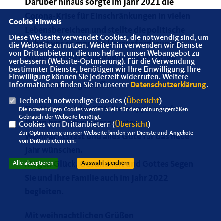
Darüber hinaus sorgte im Jahr 2021 die
Corona-Krise für Einschränkungen in vielen
Cookie Hinweis
Lebensbereichen und stellte die politische
Diese Webseite verwendet Cookies, die notwendig sind, um
Arbeit vor so manche Herausforderungen.
die Webseite zu nutzen. Weiterhin verwenden wir Dienste
von Drittanbietern, die uns helfen, unser Webangebot zu
Nichtsdestotrotz wurden viele wichtige
verbessern (Website-Optmierung). Für die Verwendung
bestimmter Dienste, benötigen wir Ihre Einwilligung. Ihre
Entscheidungen für die Weiterentwicklung
Einwilligung können Sie jederzeit widerrufen. Weitere
unserer Stadt getroffen.
Informationen finden Sie in unserer
Datenschutzerklärung
.
Technisch notwendige Cookies (
Übersicht
)
Der Vorstand der CDU Neuruppin möchte
Die notwendigen Cookies werden allein für den ordnungsgemäßen
Gebrauch der Webseite benötigt.
Ihnen herzlich ein gesegnetes
Cookies von Drittanbietern (
Übersicht
)
Zur Optimierung unserer Webseite binden wir Dienste und Angebote
Weihnachtsfest und alles Gute für das neue
von Drittanbietern ein.
Jahr wünschen.
Mögen Glück, Gesundheit und Gottes Segen
Alle akzeptieren
Auswahl speichern
Sie und Ihre Familie auch im Jahr 2022
begleiten.
Mit weihnachtlichen Grüßen